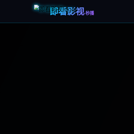
即看影视
·秒播