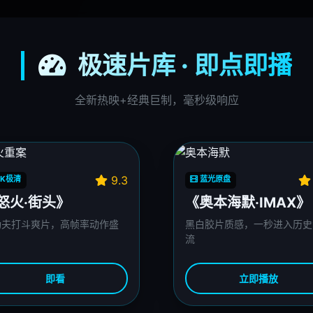
极速片库 · 即点即播
全新热映+经典巨制，毫秒级响应
9.3
K极清
蓝光原盘
怒火·街头》
《奥本海默·IMAX》
功夫打斗爽片，高帧率动作盛
黑白胶片质感，一秒进入历史
流
即看
立即播放